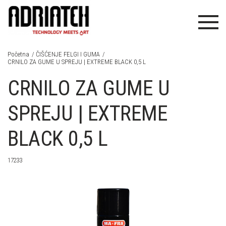
PRAZNA
KOŠARICA
POMOĆ PRI KUPNJI
CIJA
HR
ENG
Početna
ČIŠĆENJE FELGI I GUMA
CRNILO ZA GUME U SPREJU | EXTREME BLACK 0,5 L
CRNILO ZA GUME U
SPREJU | EXTREME
BLACK 0,5 L
ETIKA
 ZA AUTOPRAONICE
17233
 PRIBOR