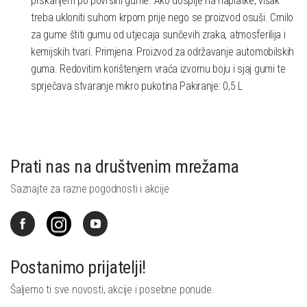
prskanjem po površini gume. Ako dospije na naplatke, višak
treba ukloniti suhom krpom prije nego se proizvod osuši. Crnilo
za gume štiti gumu od utjecaja sunčevih zraka, atmosferilija i
kemijskih tvari. Primjena: Proizvod za održavanje automobilskih
guma. Redovitim korištenjem vraća izvornu boju i sjaj gumi te
sprječava stvaranje mikro pukotina Pakiranje: 0,5 L
Prati nas na društvenim mrežama
Saznajte za razne pogodnosti i akcije
Postanimo prijatelji!
Šaljemo ti sve novosti, akcije i posebne ponude.