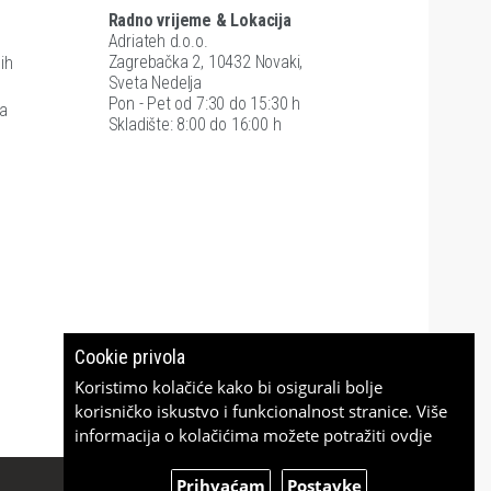
Radno vrijeme & Lokacija
Adriateh d.o.o.
Zagrebačka 2, 10432 Novaki,
ih
Sveta Nedelja
Pon - Pet od 7:30 do 15:30 h
ra
Skladište: 8:00 do 16:00 h
Cookie privola
Koristimo kolačiće kako bi osigurali bolje
korisničko iskustvo i funkcionalnost stranice. Više
informacija o kolačićima možete potražiti
ovdje
Prihvaćam
Postavke