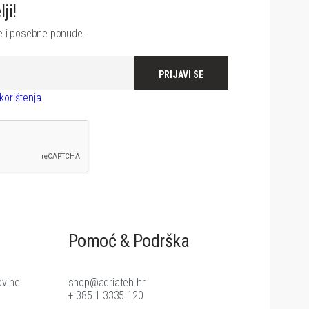
ji!
je i posebne ponude.
PRIJAVI SE
korištenja
Pomoć & Podrška
ovine
shop@adriateh.hr
+ 385 1 3335 120