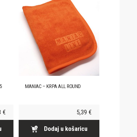
5
MANIAC – KRPA ALL ROUND
3 €
5,39 €
u
Dodaj u košaricu