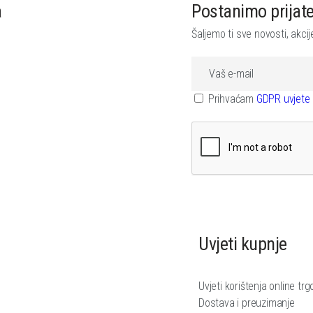
a
Postanimo prijatel
Šaljemo ti sve novosti, akci
Prihvaćam
GDPR uvjete 
Uvjeti kupnje
Uvjeti korištenja online trg
Dostava i preuzimanje