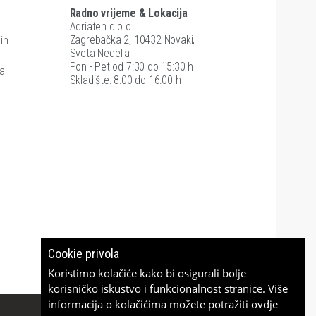
Radno vrijeme & Lokacija
Adriateh d.o.o.
Zagrebačka 2, 10432 Novaki,
ih
Sveta Nedelja
Pon - Pet od 7:30 do 15:30 h
ra
Skladište: 8:00 do 16:00 h
Cookie privola
Koristimo kolačiće kako bi osigurali bolje
korisničko iskustvo i funkcionalnost stranice. Više
informacija o kolačićima možete potražiti
ovdje