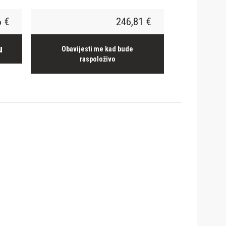
6 €
246,81 €
u
Obavijesti me kad bude
raspoloživo