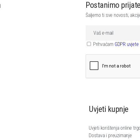
a
Postanimo prijatel
Šaljemo ti sve novosti, akci
Prihvaćam
GDPR uvjete 
Uvjeti kupnje
Uvjeti korištenja online trg
Dostava i preuzimanje