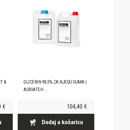
T &
GLICERIN 99,5% ZA NJEGU GUMA |
ADRIATEH ...
0 €
104,40 €
u
Dodaj u košaricu