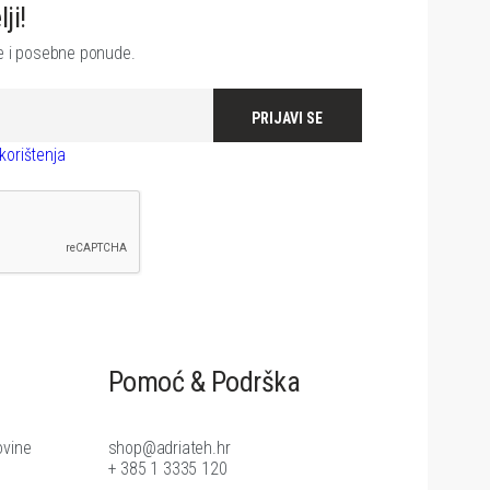
ji!
je i posebne ponude.
PRIJAVI SE
korištenja
Pomoć & Podrška
ovine
shop@adriateh.hr
+ 385 1 3335 120