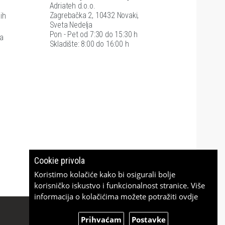
Adriateh d.o.o.
Zagrebačka 2, 10432 Novaki,
ih
Sveta Nedelja
Pon - Pet od 7:30 do 15:30 h
ra
Skladište: 8:00 do 16:00 h
Cookie privola
Koristimo kolačiće kako bi osigurali bolje
korisničko iskustvo i funkcionalnost stranice. Više
informacija o kolačićima možete potražiti
ovdje
Prihvaćam
Postavke