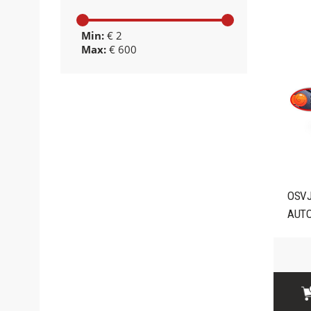
Min:
€ 2
Max:
€ 600
OSVJ
AUTO