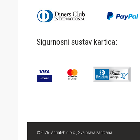
Sigurnosni sustav kartica:
©2026. Adriateh d.o.o., Sva prava zadržana